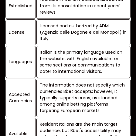
Established
from its consolidation in recent years'
reviews.
Licensed and authorized by ADM
License
(Agenzia delle Dogane e dei Monopoli) in
Italy.
Italian is the primary language used on
the website, with English available for
Languages
some sections or communications to
cater to international visitors.
The information does not specify which
currencies Bbet accepts; however, it
Accepted
typically supports euros, as standard
Currencies
among online betting platforms
targeting European markets.
Resident Italians are the main target
audience, but Bbet's accessibility may
Available