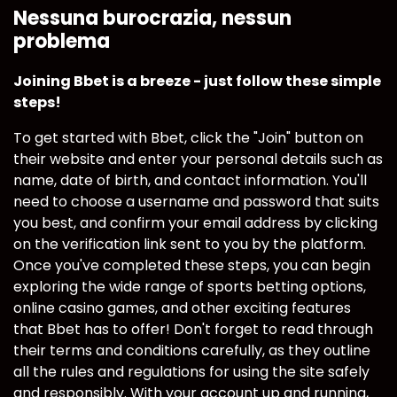
Nessuna burocrazia, nessun
problema
Joining Bbet is a breeze - just follow these simple
steps!
To get started with Bbet, click the "Join" button on
their website and enter your personal details such as
name, date of birth, and contact information. You'll
need to choose a username and password that suits
you best, and confirm your email address by clicking
on the verification link sent to you by the platform.
Once you've completed these steps, you can begin
exploring the wide range of sports betting options,
online casino games, and other exciting features
that Bbet has to offer! Don't forget to read through
their terms and conditions carefully, as they outline
all the rules and regulations for using the site safely
and responsibly. With your account up and running,