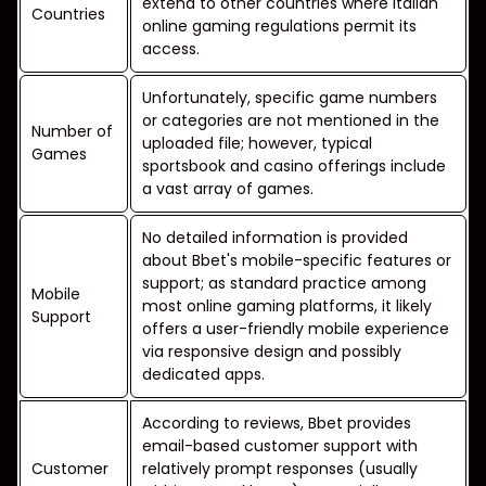
extend to other countries where Italian
Countries
online gaming regulations permit its
access.
Unfortunately, specific game numbers
or categories are not mentioned in the
Number of
uploaded file; however, typical
Games
sportsbook and casino offerings include
a vast array of games.
No detailed information is provided
about Bbet's mobile-specific features or
support; as standard practice among
Mobile
most online gaming platforms, it likely
Support
offers a user-friendly mobile experience
via responsive design and possibly
dedicated apps.
According to reviews, Bbet provides
email-based customer support with
Customer
relatively prompt responses (usually