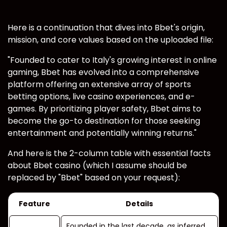
Here is a continuation that dives into Bbet's origin,
mission, and core values based on the uploaded file:
"Founded to cater to Italy's growing interest in online
gaming, Bbet has evolved into a comprehensive
platform offering an extensive array of sports
betting options, live casino experiences, and e-
games. By prioritizing player safety, Bbet aims to
become the go-to destination for those seeking
entertainment and potentially winning returns."
And here is the 2-column table with essential facts
about Bbet casino (which I assume should be
replaced by "Bbet" based on your request):
Feature
Details
Founded in the last decade, as inferred