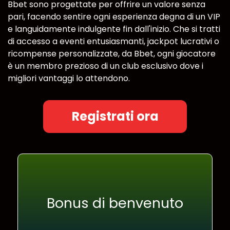
Bbet sono progettate per offrire un valore senza
pari, facendo sentire ogni esperienza degna di un VIP
e languidamente indulgente fin dall'inizio. Che si tratti
di accesso a eventi entusiasmanti, jackpot lucrativi o
ricompense personalizzate, da Bbet, ogni giocatore
è un membro prezioso di un club esclusivo dove i
migliori vantaggi lo attendono.
Registrati ora
Bonus di benvenuto