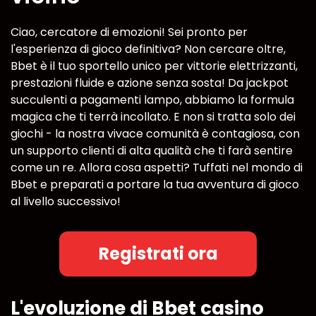
Ciao, cercatore di emozioni! Sei pronto per
l'esperienza di gioco definitiva? Non cercare oltre,
Bbet è il tuo sportello unico per vittorie elettrizzanti,
prestazioni fluide e azione senza sosta! Da jackpot
succulenti a pagamenti lampo, abbiamo la formula
magica che ti terrà incollato. E non si tratta solo dei
giochi - la nostra vivace comunità è contagiosa, con
un supporto clienti di alta qualità che ti farà sentire
come un re. Allora cosa aspetti? Tuffati nel mondo di
Bbet e preparati a portare la tua avventura di gioco
al livello successivo!
Registrati ora
L'evoluzione di Bbet casino