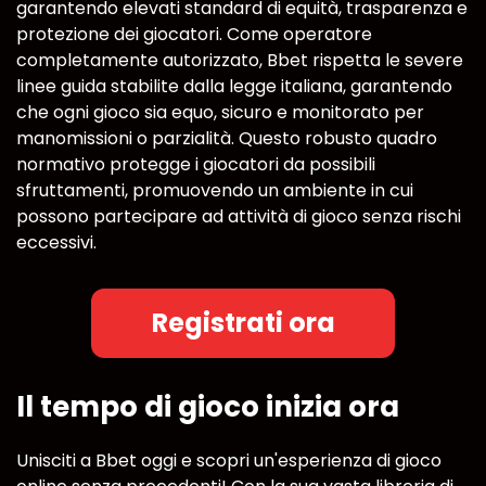
garantendo elevati standard di equità, trasparenza e
protezione dei giocatori. Come operatore
completamente autorizzato, Bbet rispetta le severe
linee guida stabilite dalla legge italiana, garantendo
che ogni gioco sia equo, sicuro e monitorato per
manomissioni o parzialità. Questo robusto quadro
normativo protegge i giocatori da possibili
sfruttamenti, promuovendo un ambiente in cui
possono partecipare ad attività di gioco senza rischi
eccessivi.
Registrati ora
Il tempo di gioco inizia ora
Unisciti a Bbet oggi e scopri un'esperienza di gioco