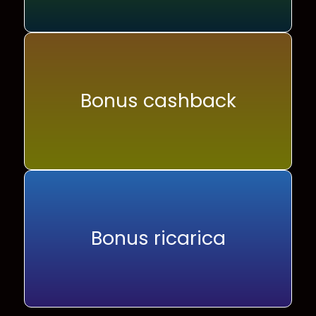
Bonus cashback
Bonus ricarica