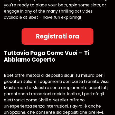
you're ready to place your bets, spin some slots, or
engage in any of the many thrilling activities
available at Bbet - have fun exploring!
Registrati ora
Tuttavia Paga Come Vuoi – Ti
Abbiamo Coperto
Bbet offre metodi di deposito sicuri su misura per i
giocatori italiani. I pagamenti con carta tramite Visa,
Mastercard o Maestro sono ampiamente accettati,
garantendo transazioni rapide. Inoltre, i portafogli
elettronici come Skrill e Neteller offrono
un'esperienza senza interruzioni. PayPal è anche
un'opzione, che consente sia depositi che prelievi.